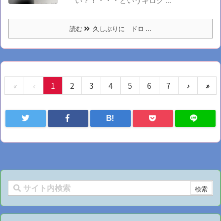
読む
久しぶりに ドロ ...
«
‹
1
2
3
4
5
6
7
›
»
B!