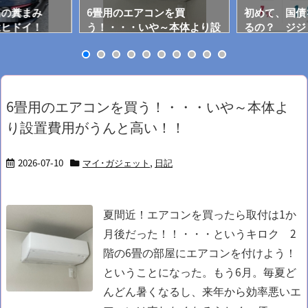
鳥の糞まみ
6畳用のエアコンを買
初めて、国債
はヒドイ！
う！・・・いや～本体より設
るの？ ジジ
置費用がうんと高い！！
6畳用のエアコンを買う！・・・いや～本体よ
り設置費用がうんと高い！！
2026-07-10
マイ･ガジェット
,
日記
夏間近！エアコンを買ったら取付は1か
月後だった！！・・・というキロク
2
階の6畳の部屋にエアコンを付けよう！
ということになった。
もう6月。毎夏ど
んどん暑くなるし、来年から効率悪いエ