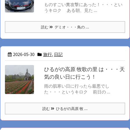
ものすごい糞攻撃にあった！・・・とい
うキロク ある朝、見た ...
読む
デミオ・・・鳥の ...
2026-05-30
旅行
,
日記
ひるがの高原 牧歌の里 は・・・天
気の良い日に行こう！
雨の肌寒い日に行ったら最悪でし
た・・・というキロク 前日の ...
読む
ひるがの高原 牧 ...