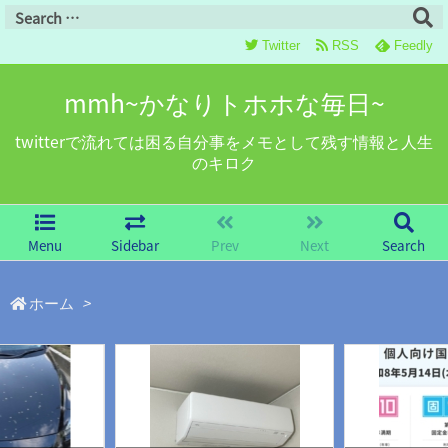
Twitter
RSS
Feedly
mmh~かなりトホホな毎日~
twitterで流れては困る自分事をメモとして残す情報と人生
のキロク
Menu
Sidebar
Prev
Next
Search
ホーム
>