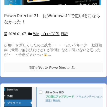
PowerDirector 21 はWindows11で使い物になら
なかった！
2026-01-07
Win
,
ブログ関係
,
日記
折角PCを新しくしたのに残念！・・・というキロク 動画編
集（最近ご無沙汰だけど）が快適になるに違いないと思った
が・・・全然ダメだった
...
記事を読む
PowerDirector 21 ...