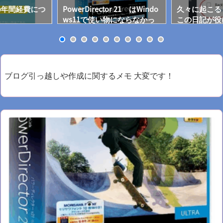
の年間経費につ
PowerDirector 21 はWindo
久々に起こる
ws11で使い物にならなかっ
この日記が役
た！
る！！
ブログ引っ越しや作成に関するメモ 大変です！