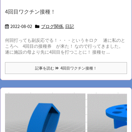
4回目ワクチン接種！
2022-08-02
ブログ関係
,
日記
何回打っても副反応でる！・・・というキロク 遂に私のと
ころへ 4回目の接種券 が来た！ なので行ってきました。
遂に施設の母より先に4回目を打つことに！ 接種セ ...
記事を読む
4回目ワクチン接種！