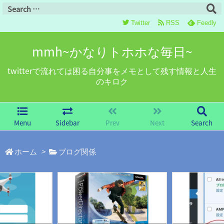
Twitter
RSS
Feedly
mmh~かなりトホホな毎日~
twitterで流れては困る自分事をメモとして残す情報と人生
のキロク
Menu
Sidebar
Prev
Next
Search
ホーム
>
ブログ関係