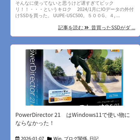
そんなに使ってないと思うけど遅すぎてビック
リ！！・・・というキロク 2024/1月にIOデータの外付
けSSDを買った。 UUPE-USC500。５００G、４, ...
記事を読む
昔買ったSSDがダ ...
PowerDirector 21 はWindows11で使い物に
ならなかった！
2026-01-07
Win
,
ブログ関係
,
日記