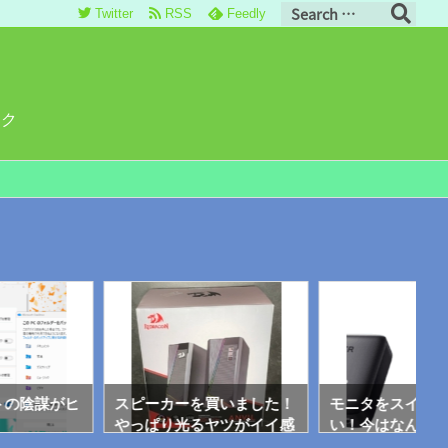
Twitter
RSS
Feedly
ロク
トの陰謀がヒ
スピーカーを買いました！
モニタをスイッ
やっぱり光るヤツがイイ感
い！今はなんで
じ♪
ぇ！