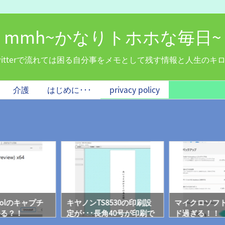
mmh~かなりトホホな毎日~
witterで流れては困る自分事をメモとして残す情報と人生のキ
介護
はじめに･･･
privacy policy
 Toolのキャプチ
キヤノンTS8530の印刷設
マイクロソフ
かる？！
定が･･･長角40号が印刷で
ド過ぎる！！
きないぞ！