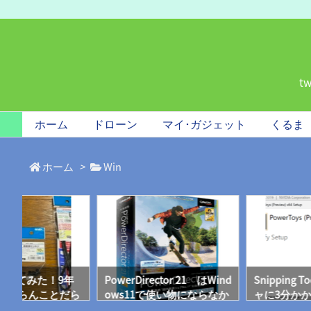
t
ホーム
ドローン
マイ･ガジェット
くるま
ホーム
>
Win
追加してみた！9年
PowerDirector 21 はWind
Snipping
わからんことだら
ows11で使い物にならなか
ャに3分か
今はAIがある♪
った！