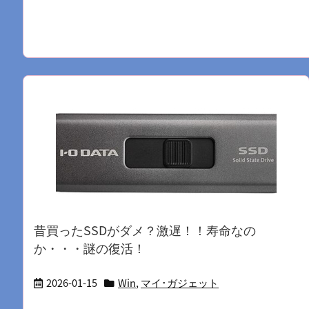
昔買ったSSDがダメ？激遅！！寿命なの
か・・・謎の復活！
2026-01-15
Win
,
マイ･ガジェット