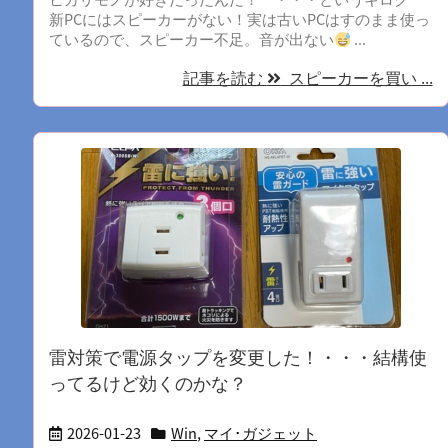
新PCにはスピーカーがない！実は古いPCはすのまま使っ
ているので、スピーカー不足。音が出ない
...
記事を読む
スピーカーを買い ...
雷対策で電源タップを変更した！・・・結構使
ってるけど効くのかな？
2026-01-23
Win
,
マイ･ガジェット