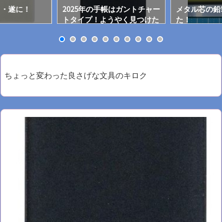
・・遂に！
2025年の手帳はガントチャー
メタル芯の鉛
トタイプ！ようやく見つけた
た！
ぞ！
ちょっと変わった良さげな文具のキロク