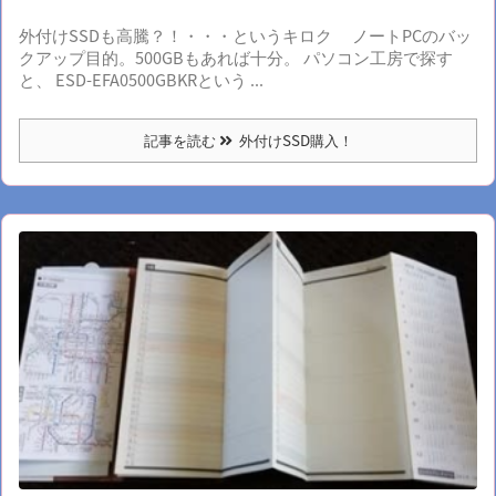
外付けSSDも高騰？！・・・というキロク ノートPCのバッ
クアップ目的。500GBもあれば十分。 パソコン工房で探す
と、 ESD-EFA0500GBKRという ...
記事を読む
外付けSSD購入！