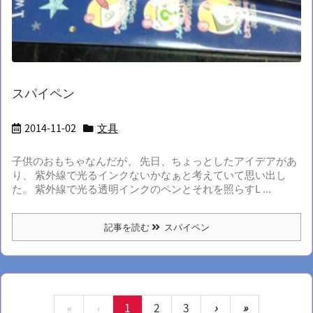
スパイペン
2014-11-02
文具
子供のおもちゃなんだが、 先日、ちょっとしたアイデアがあ
り、 紫外線で光るインクないかなぁと考えていて思い出し
た。 紫外線で光る透明インクのペンとそれを照らすL ...
記事を読む
スパイペン
«
‹
1
2
3
›
»