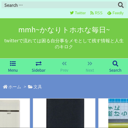
Twitter
RSS
Feedly
mmh~かなりトホホな毎日~
twitterで流れては困る自分事をメモとして残す情報と人生
のキロク
Menu
Sidebar
Prev
Next
Search
ホーム
>
文具