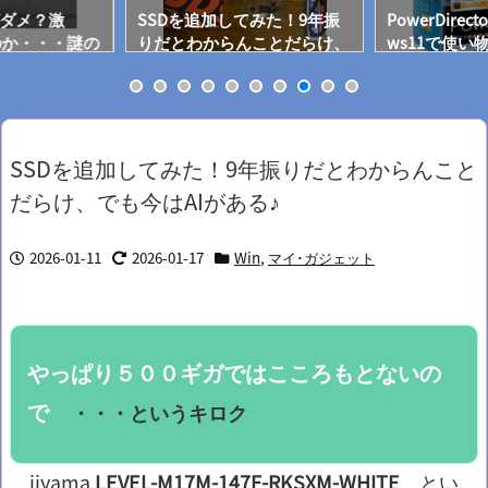
がダメ？激
SSDを追加してみた！9年振
PowerDirect
のか・・・謎の
りだとわからんことだらけ、
ws11で使い
でも今はAIがある♪
た！
SSDを追加してみた！9年振りだとわからんこと
だらけ、でも今はAIがある♪
2026-01-11
2026-01-17
Win
,
マイ･ガジェット
やっぱり５００ギガではこころもとないの
で
・・・というキロク
iiyama
LEVEL-M17M-147F-RKSXM-WHITE
とい