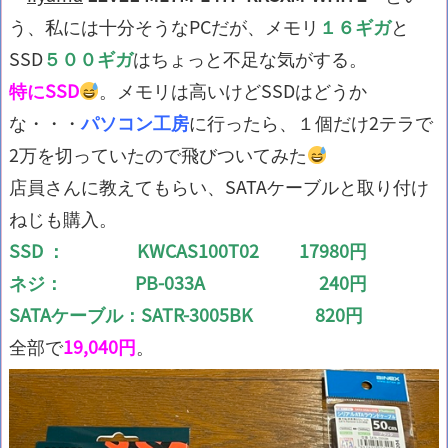
う、私には十分そうなPCだが、メモリ
１６ギガ
と
SSD
５００ギガ
はちょっと不足な気がする。
特にSSD
。メモリは高いけどSSDはどうか
な・・・
パソコン工房
に行ったら、１個だけ2テラで
2万を切っていたので飛びついてみた
店員さんに教えてもらい、SATAケーブルと取り付け
ねじも購入。
SSD ： KWCAS100T02 17980円
ネジ： PB-033A 240円
SATAケーブル：SATR-3005BK 820円
全部で
19,040円
。