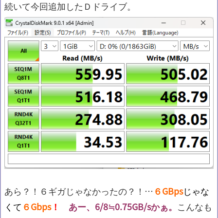
続いて今回追加したＤドライブ。
あら？！６ギガじゃなかったの？！…
６GBps
じゃな
くて
６Gbps
！
あー、6/8≒0.75GB/sかぁ。
こんなも