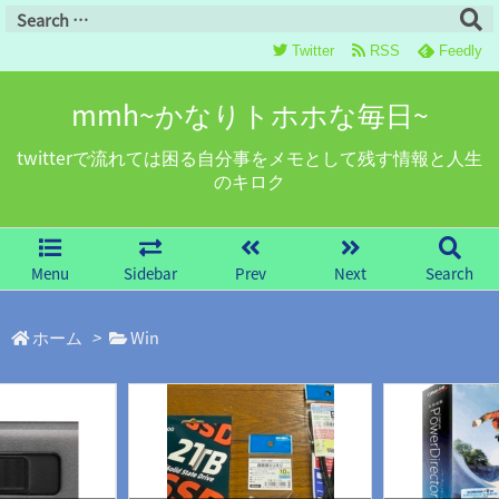
Twitter
RSS
Feedly
mmh~かなりトホホな毎日~
twitterで流れては困る自分事をメモとして残す情報と人生
のキロク
Menu
Sidebar
Prev
Next
Search
ホーム
>
Win