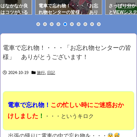
舎はなかなか良
電車で忘れ物！・・・「お忘
さっぱり分から
にはコツがいる
れ物センターの皆様」 あり
とVIEWシス
がとうございます！
電車で忘れ物！・・・「お忘れ物センターの皆
様」 ありがとうございます！
2024-10-19
旅行
,
日記
電車で忘れ物！
この忙しい時にご迷惑おか
けしました
！
・・・というキロク
出張の帰りに電車の中で忘れ物を・・・