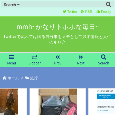
Twitter
RSS
Feedly
mmh~かなりトホホな毎日~
twitterで流れては困る自分事をメモとして残す情報と人生
のキロク
Menu
Sidebar
Prev
Next
Search
ホーム
>
旅行