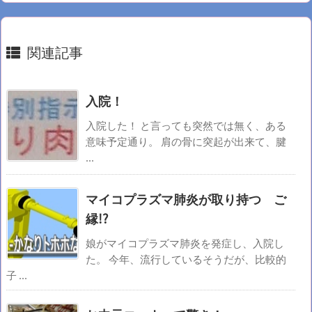
関連記事
入院！
入院した！ と言っても突然では無く、ある
意味予定通り。 肩の骨に突起が出来て、腱
...
マイコプラズマ肺炎が取り持つ ご
縁!?
娘がマイコプラズマ肺炎を発症し、入院し
た。 今年、流行しているそうだが、比較的
子 ...