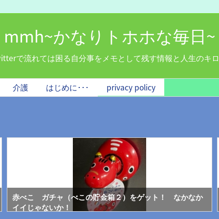
mmh~かなりトホホな毎日~
witterで流れては困る自分事をメモとして残す情報と人生のキ
介護
はじめに･･･
privacy policy
赤べこ ガチャ（べこの貯金箱２）をゲット！ なかなか
イイじゃないか！