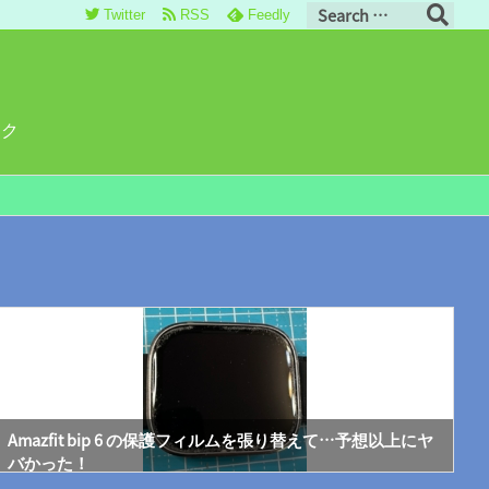
Twitter
RSS
Feedly
ロク
Amazfit bip 6 の保護フィルムを張り替えて…予想以上にヤ
バかった！