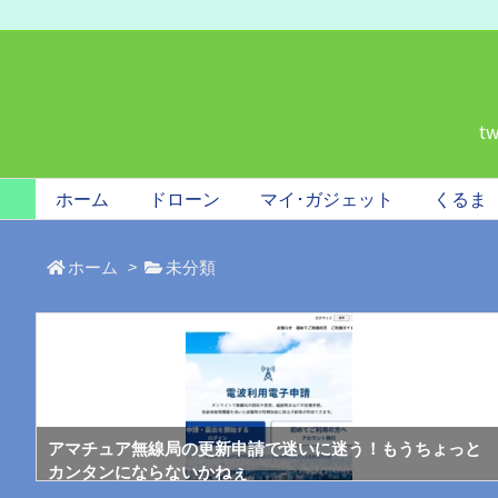
t
ホーム
ドローン
マイ･ガジェット
くるま
ホーム
>
未分類
アマチュア無線局の更新申請で迷いに迷う！もうちょっと
カンタンにならないかねぇ