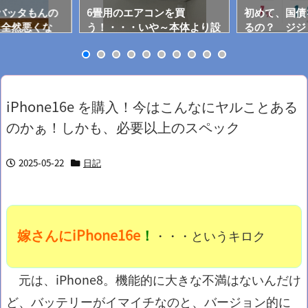
用にバッタもんの
6畳用のエアコンを買
初めて、国債
…全然悪くな
う！・・・いや～本体より設
るの？ ジジ
そうだった！
置費用がうんと高い！！
iPhone16e を購入！今はこんなにヤルことある
のかぁ！しかも、必要以上のスペック
2025-05-22
日記
嫁さんにiPhone16e
！
・・・というキロク
元は、iPhone8。機能的に大きな不満はないんだけ
ど、バッテリーがイマイチなのと、バージョン的に