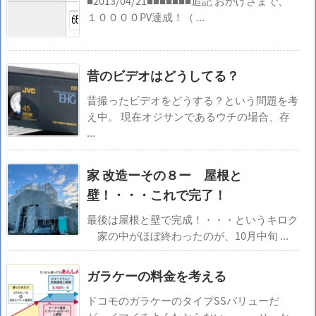
■2013/04/21■■■■■■■追記 おかげさまで、
１００００PV達成！（ ...
昔のビデオはどうしてる？
昔撮ったビデオをどうする？という問題を考
え中。 現在オジサンであるウチの場合、存
...
家 改造ーその８ー 屋根と
壁！・・・これで完了！
最後は屋根と壁で完成！・・・というキロク
家の中がほぼ終わったのが、10月中旬 ...
ガラケーの料金を考える
ドコモのガラケーのタイプSSバリューだ