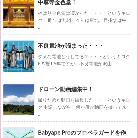
中尊寺金色堂！
やはり金色堂は凄かった！・・・というキロ
ク 昨年は九州、今年は東北。目指すは中
...
不良電池が溜まった・・・
ダメな電池どうしてる？・・・というキロク
FPV歴1.5年ですが、不良電池が沢山 ...
ドローン動画編集中！
撮りためた動画を編集した・・・というキロ
ク 申請しながら、何か所か動画を撮って来
...
Babyape Proのプロペラガードを作