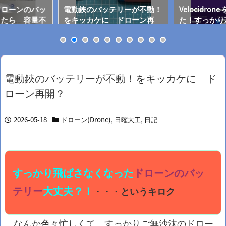
ドローンのバッ
電動鋏のバッテリーが不動！
Velocidro
したら 容量不
をキッカケに ドローン再
た！すっかり
開？
ト情報のおか
電動鋏のバッテリーが不動！をキッカケに ド
ローン再開？
2026-05-18
ドローン(Drone)
,
日曜大工
,
日記
すっかり飛ばさなくなった
ドローンのバッ
テリー
大丈夫？！
・・・
というキロク
なんか色々忙しくて、すっかりご無沙汰のドロー