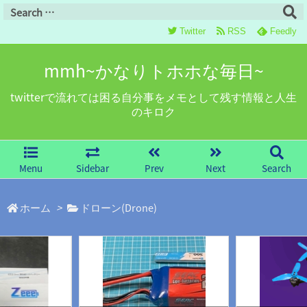
Twitter
RSS
Feedly
mmh~かなりトホホな毎日~
twitterで流れては困る自分事をメモとして残す情報と人生
のキロク
Menu
Sidebar
Prev
Next
Search
ホーム
>
ドローン(Drone)