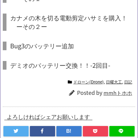
カナメの木を切る
電動
剪定ハサミを購入！
ーその２ー
Bug3の
バッテリー
追加
デミオの
バッテリー
交換！！-2回目-
ドローン(Drone)
,
日曜大工
,
日記
Posted by
mmhトホホ
よろしければシェアお願いします
B!