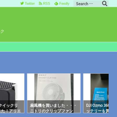
Twitter
RSS
Feedly
ロク
のクイックリ
扇風機を買いました・・・
DJI Ozmo 360
した！アリエ
ニトリのクリップファン
ッテリーを買い
得！
これが、ナカナカイイ！
くないような♪