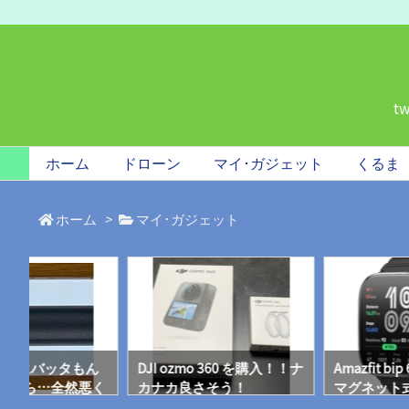
t
ホーム
ドローン
マイ･ガジェット
くるま
ホーム
>
マイ･ガジェット
360 用にバッタもん
DJI ozmo 360 を購入！！ナ
Amazfit b
ったら…全然悪く
カナカ良さそう！
マグネット
分使えそうだっ