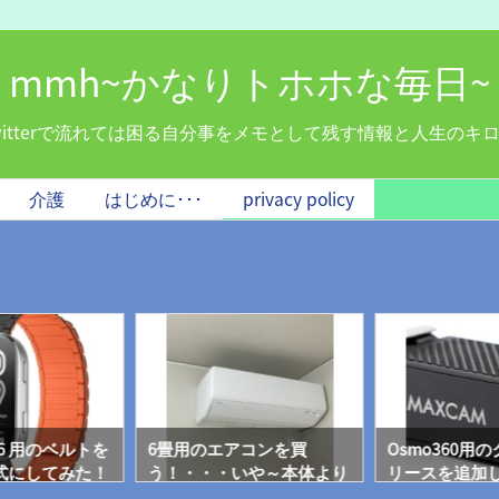
mmh~かなりトホホな毎日~
witterで流れては困る自分事をメモとして残す情報と人生のキ
介護
はじめに･･･
privacy policy
ip 6 用のベルトを
6畳用のエアコンを買
Osmo360用
式にしてみた！
う！・・・いや～本体より
リースを追加
設置費用がうんと高い！！
クよりお買い