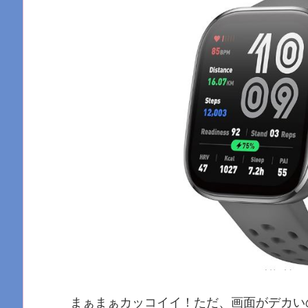
まぁまぁカッコイイ！ただ、画面がデカい