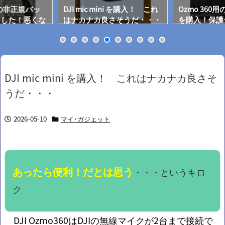
60 の非正規バッ
DJI mic mini を購入！ これ
Ozmo 360
ました！悪くな
はナカナカ良さそうだ・・・
を購入！保護
OOD！
DJI mic mini を購入！ これはナカナカ良さそ
うだ・・・
2026-05-10
マイ･ガジェット
あったら便利！だとは思う
・・・というキロ
ク
DJI Ozmo360はDJIの無線マイクが2台まで接続で