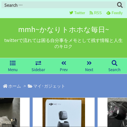
Twitter
RSS
Feedly
mmh~かなりトホホな毎日~
twitterで流れては困る自分事をメモとして残す情報と人生
のキロク
Menu
Sidebar
Prev
Next
Search
ホーム
>
マイ･ガジェット