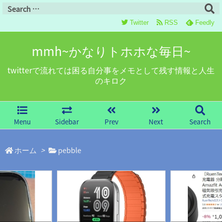
Twitter
RSS
Feedly
mmh~かなりトホホな毎日~
twitterで流れては困る自分事をメモとして残す情報と人生
のキロク
Menu
Sidebar
Prev
Next
Search
ホーム
>
pebble