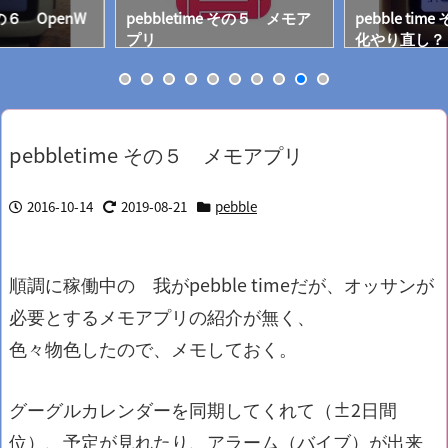
 その６ OpenW
pebbletime その５ メモア
pebble ti
プリ
化やり直し？
pebbletime その５ メモアプリ
2016-10-14
2019-08-21
pebble
順調に稼働中の 我がpebble timeだが、オッサンが
必要とするメモアプリの紹介が無く、
色々物色したので、メモしておく。
グーグルカレンダーを同期してくれて（±2日間
位）、予定が見れたり、アラーム（バイブ）が出来