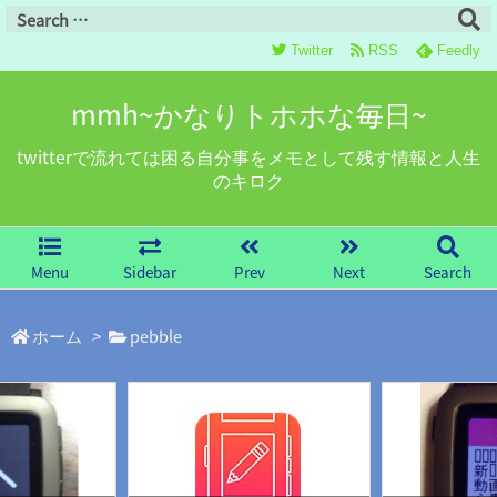
Twitter
RSS
Feedly
mmh~かなりトホホな毎日~
twitterで流れては困る自分事をメモとして残す情報と人生
のキロク
Menu
Sidebar
Prev
Next
Search
ホーム
>
pebble