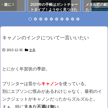
・・遂に！
2025年の手帳はガントチャー
メタル芯の鉛
トタイプ！ようやく見つけた
た！
ぞ！
キャノンのインクについて一言いいたい
2013-12-30
文具
とにかく年賀状の季節。
プリンターは昔から
キャノン
を使っている。
別にエプソンに恨みがあるわけじゃなく、最初のイ
ンクジェットがキャノンだったからズルズルと。
まぁ、特に
大きな不満は無い
。