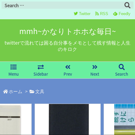
Twitter
RSS
Feedly
mmh~かなりトホホな毎日~
twitterで流れては困る自分事をメモとして残す情報と人生
のキロク
Menu
Sidebar
Prev
Next
Search
ホーム
>
文具