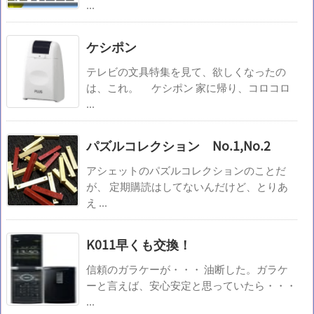
...
ケシポン
テレビの文具特集を見て、欲しくなったの
は、これ。 ケシポン 家に帰り、コロコロ
...
パズルコレクション No.1,No.2
アシェットのパズルコレクションのことだ
が、 定期購読はしてないんだけど、とりあ
え ...
K011早くも交換！
信頼のガラケーが・・・ 油断した。ガラケ
ーと言えば、安心安定と思っていたら・・・
...