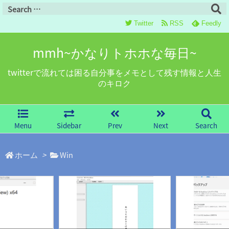
Twitter
RSS
Feedly
mmh~かなりトホホな毎日~
twitterで流れては困る自分事をメモとして残す情報と人生
のキロク
Menu
Sidebar
Prev
Next
Search
ホーム
>
Win