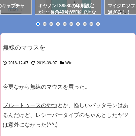
oolのキャプチャ
キヤノンTS8530の印刷設定
マイクロソフ
！
が･･･長角40号が印刷できな
過ぎる！！
いぞ！
無線のマウスを
2018-12-07
2019-09-07
Win
今更ながら無線のマウスを買った。
ブルートゥースのやつ
とか、怪しいバッタモンはあ
るんだけど、レシーバータイプのちゃんとしたヤツ
は意外になかった(^^;)