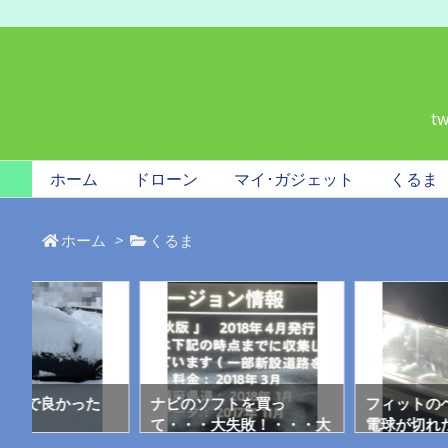
t
ホーム
ドローン
マイ･ガジェット
くるま
ホーム
>
くるま
休日で良かった
ナビのソフトを買っ
フィットの
て・・・大失敗！・・・大
電球が切れ
変ご迷惑をおかけしまし
んだねぇ