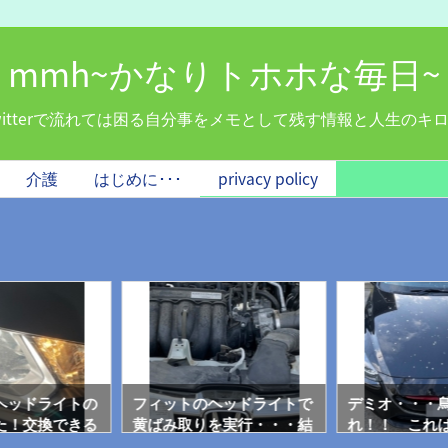
mmh~かなりトホホな毎日~
witterで流れては困る自分事をメモとして残す情報と人生のキ
介護
はじめに･･･
privacy policy
ヘッドライトの
フィットのヘッドライトで
デミオ・・・
た！交換できる
黄ばみ取りを実行・・・結
れ！！ これ
構キレイになった！・・・