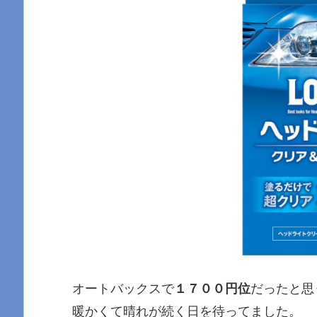
オートバックスで
１７００円位
だったと思
暖かくて晴れが続く日を待ってました。