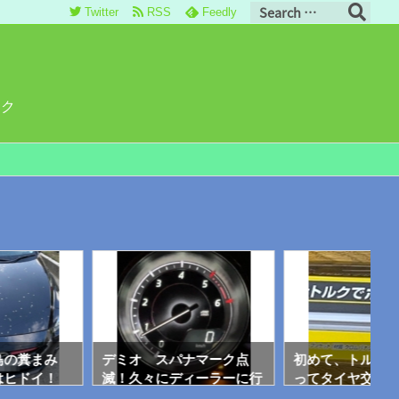
Twitter
RSS
Feedly
ロク
鳥の糞まみ
デミオ スパナマーク点
初めて、トルク
はヒドイ！
滅！久々にディーラーに行
ってタイヤ交換
ったけど やはりポンコツ
ら・・・なかな