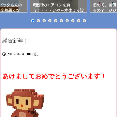
用にバッタもんの
6畳用のエアコンを買
初めて、国債
…全然悪くな
う！・・・いや～本体より設
るの？ ジジ
そうだった！
置費用がうんと高い！！
謹賀新年！
2016-01-04
日記
あけましておめでとうございます！