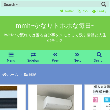
Twitter
RSS
Feedly
mmh~かなりトホホな毎日~
twitterで流れては困る自分事をメモとして残す情報と人生
のキロク
Menu
Sidebar
Prev
Next
Search
ホーム
>
日記