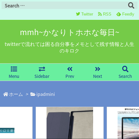
Twitter
RSS
Feedly
mmh~かなりトホホな毎日~
twitterで流れては困る自分事をメモとして残す情報と人生
のキロク
Menu
Sidebar
Prev
Next
Search
ホーム
>
ipadmini