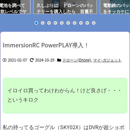
0電池を調べて
久しぶりに ドローンのバッ
電動鋏のバッ
詐欺レベルでヤ
テリーを購入したら 容量不
をキッカケに
足！
開？
ImmersionRC PowerPLAY導入！
2021-02-07
2024-10-29
ドローン(Drone)
,
マイ･ガジェット
イロイロ買ってわけわからん！けど良さげ・・・
というキロク
私の持ってるゴーグル（SKY02X）はDVRが超ショボ