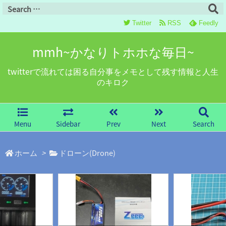
Twitter
RSS
Feedly
mmh~かなりトホホな毎日~
twitterで流れては困る自分事をメモとして残す情報と人生
のキロク
Menu
Sidebar
Prev
Next
Search
ホーム
>
ドローン(Drone)