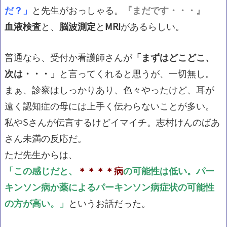
だ？」
と先生がおっしゃる。
『まだです・・・』
血液検査
と、
脳波測定
と
MRI
があるらしい。
普通なら、受付か看護師さんが
「まずはどこどこ、
次は・・・」
と言ってくれると思うが、一切無し。
まぁ、診察はしっかりあり、色々やったけど、耳が
遠く認知症の母には上手く伝わらないことが多い。
私やSさんが伝言するけどイマイチ。志村けんのばあ
さん未満の反応だ。
ただ先生からは、
「この感じだと、
＊＊＊＊病
の可能性は低い。パー
キンソン病か薬によるパーキンソン病症状の可能性
の方が高い。」
というお話だった。