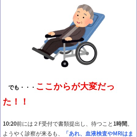
ここからが大変だっ
でも・・・
た！！
10:20
前には２F受付で書類提出し、待つこと
1時間
。
ようやく診察が来るも、
「あれ、血液検査やMRIはま