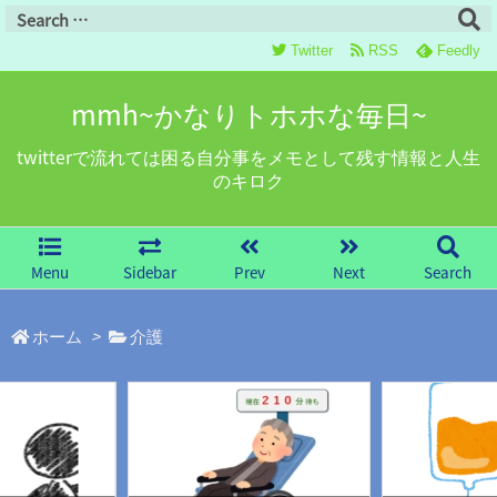
Twitter
RSS
Feedly
mmh~かなりトホホな毎日~
twitterで流れては困る自分事をメモとして残す情報と人生
のキロク
Menu
Sidebar
Prev
Next
Search
ホーム
>
介護