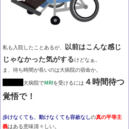
以前はこんな感じ
私も入院したことあるが、
じゃなかった気がする
けどなぁ。
ま、待ち時間が長いのは大病院の宿命か。
４時間待つ
大病院で
MRI
を受けるには
覚悟で！
歩けなくても、動けなくても容赦なし
の
真の平等主
義
はある意味清々しい。