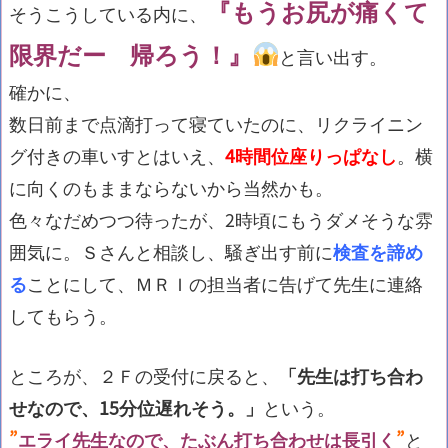
『もうお尻が痛くて
そうこうしている内に、
限界だー 帰ろう！』
と言い出す。
確かに、
数日前まで点滴打って寝ていたのに、リクライニン
グ付きの車いすとはいえ、
4時間位座りっぱなし
。横
に向くのもままならないから当然かも。
色々なだめつつ待ったが、2時頃にもうダメそうな雰
囲気に。Ｓさんと相談し、騒ぎ出す前に
検査を諦め
る
ことにして、ＭＲＩの担当者に告げて先生に連絡
してもらう。
ところが、２Ｆの受付に戻ると、
「先生は打ち合わ
せなので、15分位遅れそう。」
という。
”
エライ先生なので、たぶん打ち合わせは長引く
”
と