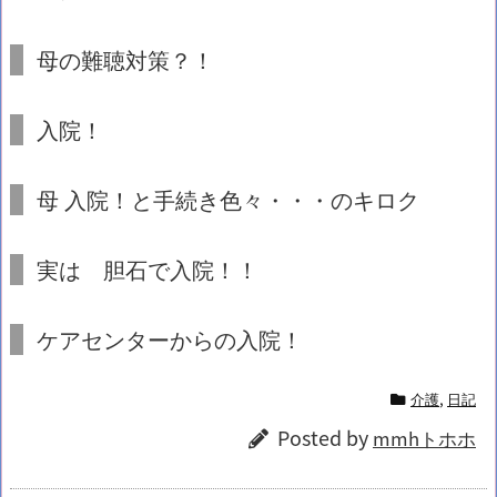
母の難聴対策？！
入院！
母
入院
！と手続き色々・・・のキロク
実は 胆石で
入院
！！
ケアセンターからの
入院
！
介護
,
日記
Posted by
mmhトホホ