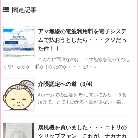
関連記事
アマ無線の電波利用料を電子システ
ムで払おうとしたら・・・クソだっ
た件！！
こんなに面倒なのは アマ無線を使って欲し
くないからか 私がボケたのか・・・ とい ...
介護認定への道（3/4)
Aホームでの生活を 母 に聞いてみた ・３食
頂けて、とても助かる・量が少ない・揚 ...
扇風機を買いました・・・ニトリの
クリップファン これが、ナカナカ