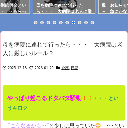
特別給付金とい
母を病院に連れて行った
母 お知らせ
だ・・・もらっ
ら・・・ 大病院は老人に厳
－ 急にかな
しいルール？
た・・・
母を病院に連れて行ったら・・・ 大病院は老
人に厳しいルール？
2025-12-18
2026-01-29
介護
,
日記
やっぱり起こるドタバタ騒動
！！
・・・とい
うキロク
”こうなるかも…”
と少しは思っていた
･･･とい