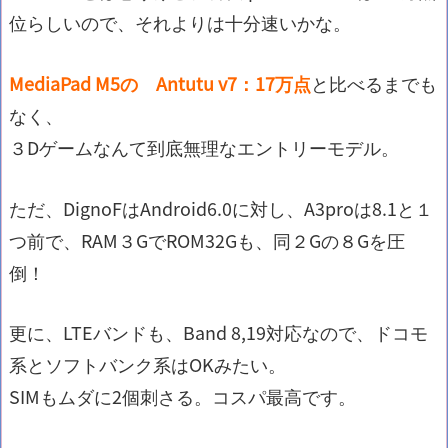
位らしいので、それよりは十分速いかな。
MediaPad M5の Antutu v7：17万点
と比べるまでも
なく、
３Dゲームなんて到底無理なエントリーモデル。
ただ、DignoFはAndroid6.0に対し、A3proは8.1と１
つ前で、RAM３GでROM32Gも、同２Gの８Gを圧
倒！
更に、LTEバンドも、Band 8,19対応なので、ドコモ
系とソフトバンク系はOKみたい。
SIMもムダに2個刺さる。コスパ最高です。