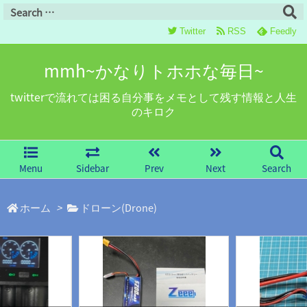
Twitter
RSS
Feedly
mmh~かなりトホホな毎日~
twitterで流れては困る自分事をメモとして残す情報と人生
のキロク
Menu
Sidebar
Prev
Next
Search
ホーム
>
ドローン(Drone)