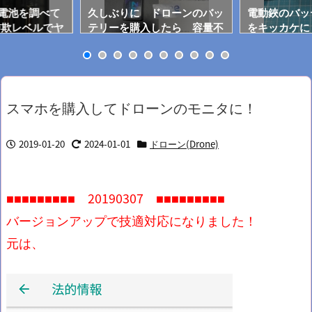
0電池を調べて
久しぶりに ドローンのバッ
電動鋏のバッ
詐欺レベルでヤ
テリーを購入したら 容量不
をキッカケに
足！
開？
スマホを購入してドローンのモニタに！
2019-01-20
2024-01-01
ドローン(Drone)
■■■■■■■■■ 20190307 ■■■■■■■■■
バージョンアップで技適対応になりました！
元は、