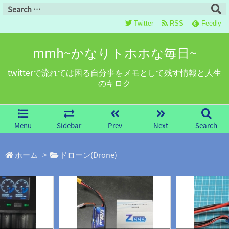
Twitter
RSS
Feedly
mmh~かなりトホホな毎日~
twitterで流れては困る自分事をメモとして残す情報と人生
のキロク
Menu
Sidebar
Prev
Next
Search
ホーム
>
ドローン(Drone)