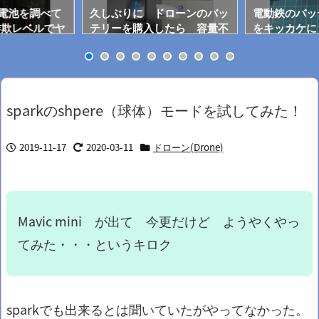
0電池を調べて
久しぶりに ドローンのバッ
電動鋏のバッ
詐欺レベルでヤ
テリーを購入したら 容量不
をキッカケに
足！
開？
sparkのshpere（球体）モードを試してみた！
2019-11-17
2020-03-11
ドローン(Drone)
Mavic mini が出て 今更だけど ようやくやっ
てみた・・・というキロク
sparkでも出来るとは聞いていたがやってなかった。