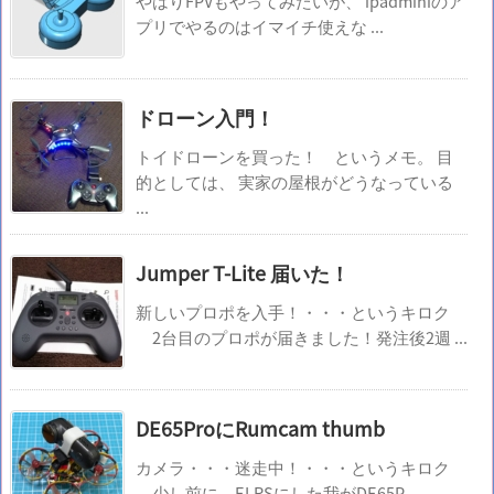
やはりFPVもやってみたいが、 ipadminiのア
プリでやるのはイマイチ使えな ...
ドローン入門！
トイドローンを買った！ というメモ。 目
的としては、 実家の屋根がどうなっている
...
Jumper T-Lite 届いた！
新しいプロポを入手！・・・というキロク
2台目のプロポが届きました！発注後2週 ...
DE65ProにRumcam thumb
カメラ・・・迷走中！・・・というキロク
少し前に ELRSにした我がDE65P ...