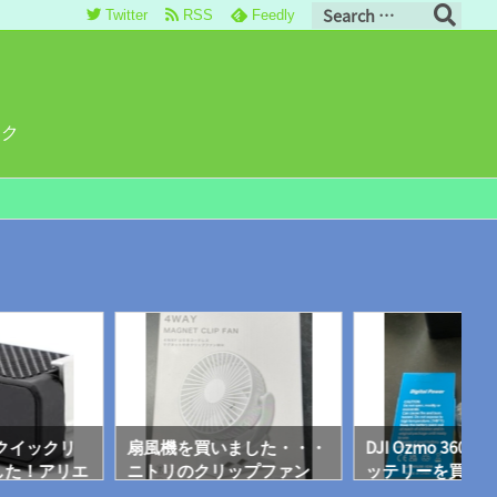
Twitter
RSS
Feedly
ロク
のクイックリ
扇風機を買いました・・・
DJI Ozmo 360
した！アリエ
ニトリのクリップファン
ッテリーを買い
得！
これが、ナカナカイイ！
くないような♪