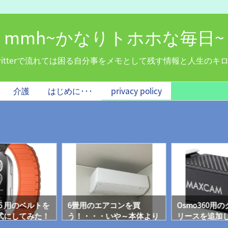
mmh~かなりトホホな毎日~
witterで流れては困る自分事をメモとして残す情報と人生のキ
介護
はじめに･･･
privacy policy
ip 6 用のベルトを
6畳用のエアコンを買
Osmo360用
式にしてみた！
う！・・・いや～本体より
リースを追加
設置費用がうんと高い！！
クよりお買い