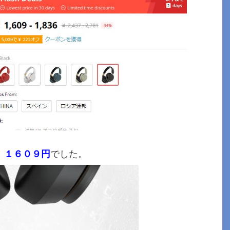
！
１６０９円
でした。