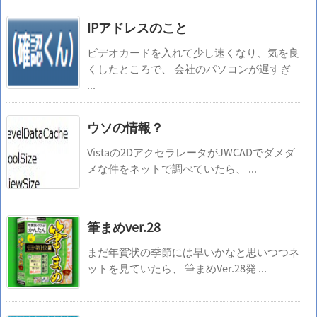
IPアドレスのこと
ビデオカードを入れて少し速くなり、気を良
くしたところで、 会社のパソコンが遅すぎ
...
ウソの情報？
Vistaの2DアクセラレータがJWCADでダメダ
メな件をネットで調べていたら、 ...
筆まめver.28
まだ年賀状の季節には早いかなと思いつつネ
ットを見ていたら、 筆まめVer.28発 ...