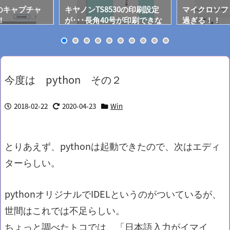
oolのキャプチャ
キヤノンTS8530の印刷設定
マイクロソフ
！
が･･･長角40号が印刷できな
過ぎる！！
いぞ！
今度は python その２
2018-02-22
2020-04-23
Win
とりあえず、pythonは起動できたので、次はエディ
ターらしい。
pythonオリジナルでIDELというのがついているが、
世間はこれでは不足らしい。
ちょっと調べたトコでは、「日本語入力がイマイ