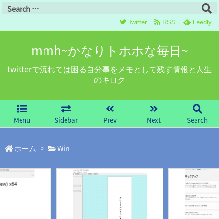
Twitter
RSS
Feedly
mmh~かなりトホホな毎日~
twitterで流れては困る自分事をメモとして残す情報と人生
のキロク
Menu
Sidebar
Prev
Next
Search
ホーム
>
Win