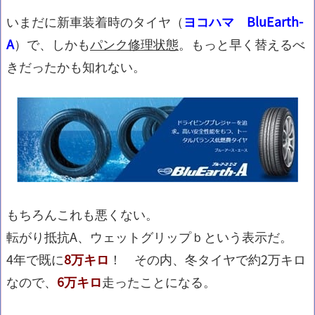
いまだに新車装着時のタイヤ（
ヨコハマ BluEarth-
A
）で、しかも
パンク修理状態
。もっと早く替えるべ
きだったかも知れない。
もちろんこれも悪くない。
転がり抵抗A、ウェットグリップｂという表示だ。
4年で既に
8万キロ
！ その内、冬タイヤで約2万キロ
なので、
6万キロ
走ったことになる。