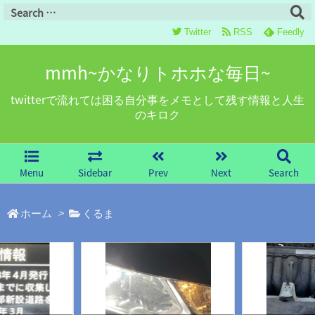
Twitter
RSS
Feedly
mmh~かなりトホホな毎日~
twitterで流れては困る自分事をメモとして残す情報と人生
のキロク
Menu
Sidebar
Prev
Next
Search
ホーム
>
くるま