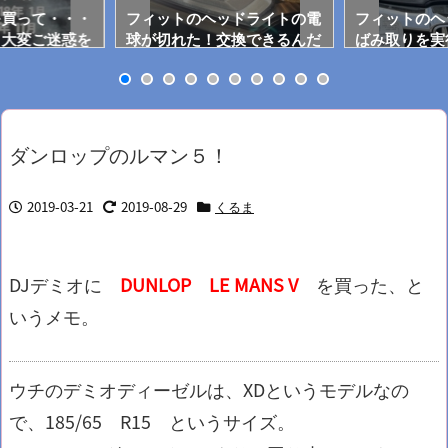
を買って・・・
フィットのヘッドライトの電
フィットのヘ
・大変ご迷惑を
球が切れた！交換できるんだ
ばみ取りを実
た・・・
ねぇ
レイになった
ダンロップのルマン５！
2019-03-21
2019-08-29
くるま
DJデミオに
DUNLOP LE MANS
V
を買った、と
いうメモ。
ウチのデミオディーゼルは、XDというモデルなの
で、185/65 R15 というサイズ。