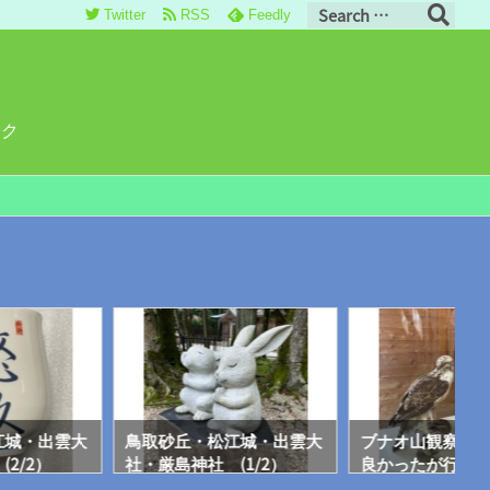
Twitter
RSS
Feedly
ロク
江城・出雲大
鳥取砂丘・松江城・出雲大
ブナオ山観察舎
2/2）
社・厳島神社 (1/2）
良かったが行く
いるようです