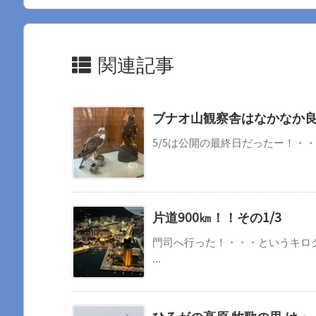
関連記事
ブナオ山観察舎はなかなか
5/5は公開の最終日だったー！・・
片道900㎞！！その1/3
門司へ行った！・・・というキロ
...