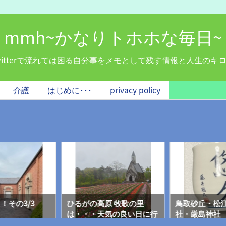
mmh~かなりトホホな毎日~
witterで流れては困る自分事をメモとして残す情報と人生のキ
介護
はじめに･･･
privacy policy
！その3/3
ひるがの高原 牧歌の里
鳥取砂丘・松
は・・・天気の良い日に行
社・厳島神社 (
こう！