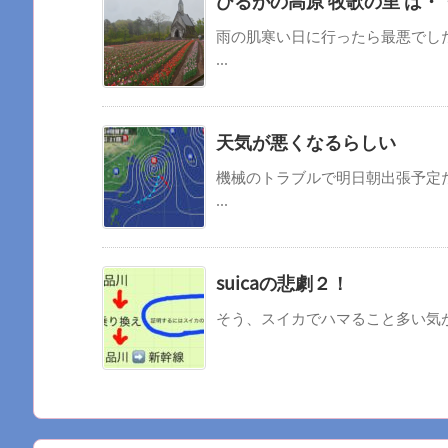
ひるがの高原 牧歌の里 は
雨の肌寒い日に行ったら最悪でし
...
天気が悪くなるらしい
機械のトラブルで明日朝出張予定
...
suicaの悲劇２！
そう、スイカでハマること多い気がす