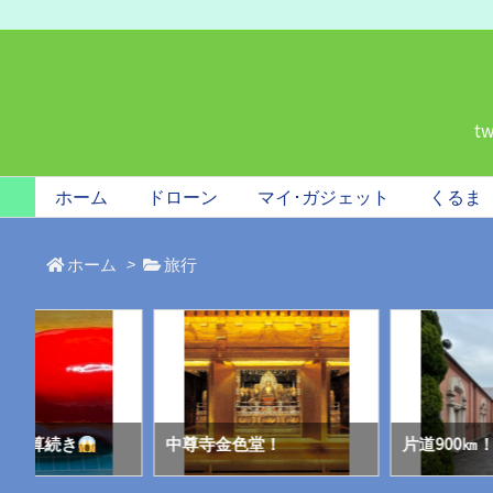
t
ホーム
ドローン
マイ･ガジェット
くるま
ホーム
>
旅行
は誤算続き
中尊寺金色堂！
片道900㎞！