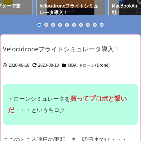
プターで驚
Velocidroneフライトシミュ
MacBookAir
レータ導入！
戦！
Velocidroneフライトシミュレータ導入！
2020-08-18
2020-08-19
MBA
,
ドローン(Drone)
買っ
てプロポと繋い
ドローンシミュレータを
だ
・・・というキロク
ここのところ連日の更新！ま、明日までは・・・