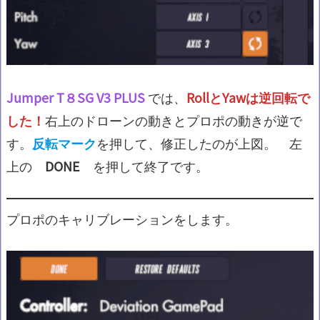
Jumper T８SG V3 PLUS
では、
RollとYawは逆回転で
した！
右上のドローンの動きとプロポの動きが逆で
す。
反転マーク
を押して、修正したのが上図。 左
上の
DONE
を押して終了です。
プロポのキャリブレーションをします。