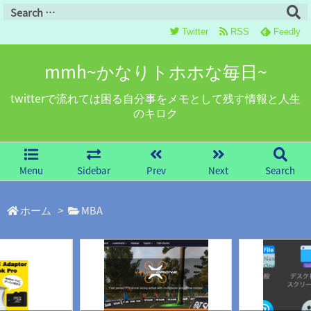
Twitter
RSS
Feedly
mmh~かなりトホホな毎日~
twitterで流れては困る自分事をメモとして残す情報と人生
のキロク
Menu
Sidebar
Prev
Next
Search
ホーム
>
MBA